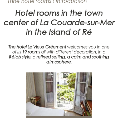
Thhe hotel rooms › Introduction
Hotel rooms in the town
center of La Couarde-sur-Mer
in the Island of Ré
The hotel Le Vieux Gréement
welcomes you in one
of its
19 rooms
all with different decoration, in a
Rétais style
, a
refined setting
,
a calm and soothing
atmosphere
.